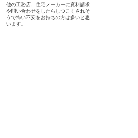
他の工務店、住宅メーカーに資料請求
や問い合わせをしたらしつこくされそ
うで怖い不安をお持ちの方は多いと思
います。
ご指摘のとおりしつこい営業方法を行
っている不動産業者も数多いのは事実
だと思います。
当社では、お客様には、住宅を購入す
るまでに充分に知っていただき、充分
に勉強して、しっかり納得して
建てて頂きたいことをモットーとして
おります。
また、お客様のペースでしっかりと納
得いただいた上で、住宅購入を考慮し
ていただきたい思いをこめて、
絶対にしつこい営業は致しません。​安
心してお問い合わせください。